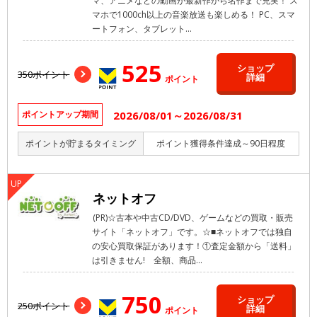
マ、アニメなどの動画が最新作から名作まで充実！ ス
マホで1000ch以上の音楽放送も楽しめる！ PC、スマ
ートフォン、タブレット...
525
ショップ
350ポイント
詳細
ポイント
2026/08/01～2026/08/31
ポイントアップ期間
ポイントが貯まるタイミング
ポイント獲得条件達成～90日程度
ネットオフ
(PR)☆古本や中古CD/DVD、ゲームなどの買取・販売
サイト「ネットオフ」です。☆■ネットオフでは独自
の安心買取保証があります！①査定金額から「送料」
は引きません! 全額、商品...
750
ショップ
250ポイント
詳細
ポイント