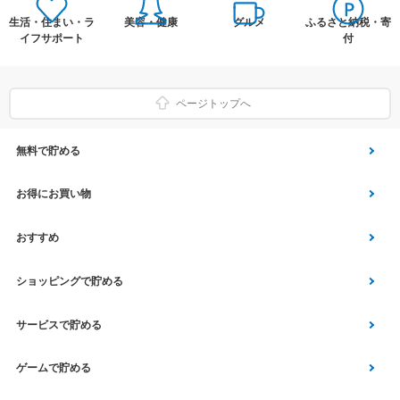
生活・住まい・ラ
美容・健康
グルメ
ふるさと納税・寄
イフサポート
付
ページトップへ
無料で貯める
ゲーム
お得にお買い物
Vアンケート
Yahoo!ショッピング
おすすめ
アプリ利用
Vサンプル
Vくじ
ショッピングで貯める
クイズ
エコなお買い物
チラシ
Yahoo! JAPANサービス
サービスで貯める
スクラッチ
Vモニター
aruku&
総合・デパート・TV通販
マネー･銀行･保険
ゲームで貯める