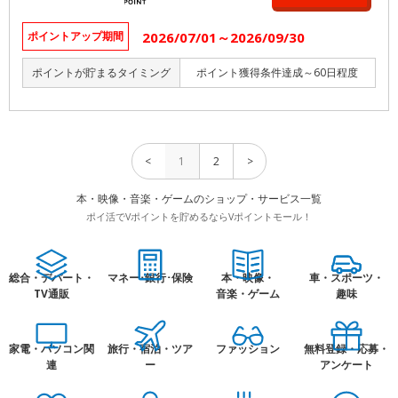
2026/07/01～2026/09/30
ポイントアップ期間
ポイントが貯まるタイミング
ポイント獲得条件達成～60日程度
<
1
2
>
本・映像・音楽・ゲームのショップ・サービス一覧
ポイ活でVポイントを貯めるならVポイントモール！
総合・デパート・
マネー･銀行･保険
本・映像・
車・スポーツ・
TV通販
音楽・ゲーム
趣味
家電・パソコン関
旅行・宿泊・ツア
ファッション
無料登録・応募・
連
ー
アンケート