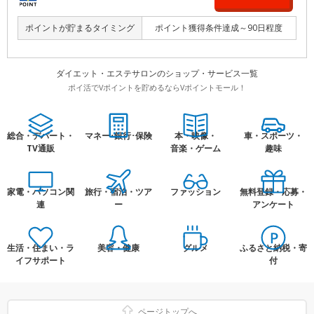
ポイントが貯まるタイミング
ポイント獲得条件達成～90日程度
ダイエット・エステサロンのショップ・サービス一覧
ポイ活でVポイントを貯めるならVポイントモール！
総合・デパート・
マネー･銀行･保険
本・映像・
車・スポーツ・
TV通販
音楽・ゲーム
趣味
家電・パソコン関
旅行・宿泊・ツア
ファッション
無料登録・応募・
連
ー
アンケート
生活・住まい・ラ
美容・健康
グルメ
ふるさと納税・寄
イフサポート
付
ページトップへ