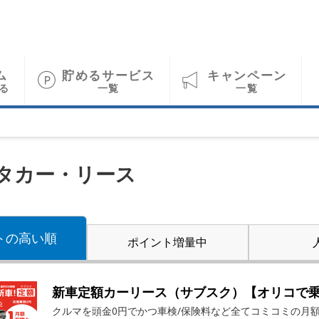
ム
貯めるサービス
キャンペーン
る
一覧
一覧
タカー・リース
トの
高い順
ポイント
増量中
新車定額カーリース（サブスク）【オリコで
クルマを頭金0円でかつ車検/保険料など全てコミコミの月