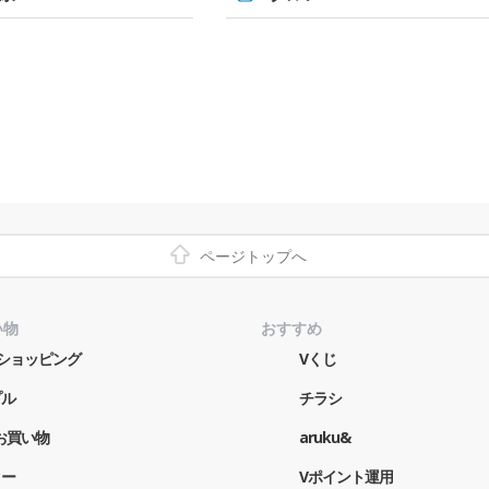
ページトップへ
い物
おすすめ
o!ショッピング
Vくじ
プル
チラシ
お買い物
aruku&
ター
Vポイント運用